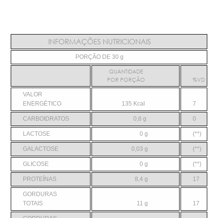
INFORMAÇÕES NUTRICIONAIS
PORÇÃO DE 30 g
QUANTIDADE
POR PORÇÃO
%VD
VALOR
ENERGÉTICO
135 Kcal
7
CARBOIDRATOS
0,6 g
0
LACTOSE
0 g
(**)
GALACTOSE
0,03 g
(**)
GLICOSE
0 g
(**)
PROTEÍNAS
8,4 g
17
GORDURAS
TOTAIS
11 g
17