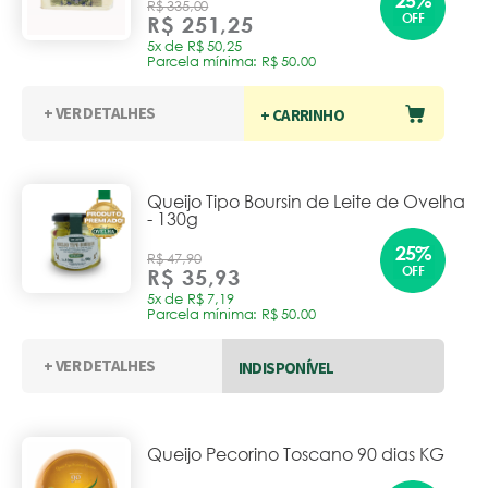
25%
R$ 335,00
OFF
R$ 251,25
5x de R$ 50,25
Parcela mínima: R$ 50.00
+ VER DETALHES
+ CARRINHO
Queijo Tipo Boursin de Leite de Ovelha
- 130g
25%
R$ 47,90
OFF
R$ 35,93
5x de R$ 7,19
Parcela mínima: R$ 50.00
+ VER DETALHES
INDISPONÍVEL
Queijo Pecorino Toscano 90 dias KG