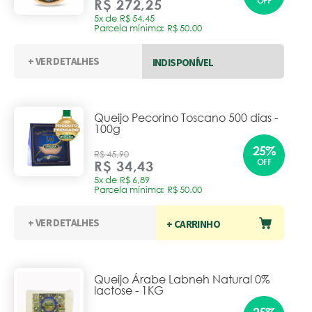
OFF
R$ 272,25
5x de R$ 54,45
Parcela mínima: R$ 50.00
+ VER DETALHES
INDISPONÍVEL
Queijo Pecorino Toscano 500 dias -
100g
25%
R$ 45,90
OFF
R$ 34,43
5x de R$ 6,89
Parcela mínima: R$ 50.00
+ VER DETALHES
+ CARRINHO
Queijo Árabe Labneh Natural 0%
lactose - 1KG