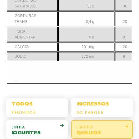
GORDURAS
SATURADAS
7,2 g
36
GORDURAS
TRANS
0,4 g
20
FIBRA
ALIMENTAR
0 g
0
CÁLCIO
201 mg
20
SÓDIO
172 mg
9
...
TODOS
INGRESSOS
PRODUTOS
DO PARQUE
LINHA
LINHHA
IOGURTES
QUEIJOS