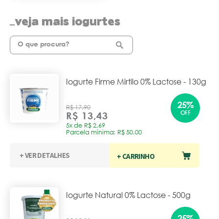
veja mais iogurtes
Iogurte Firme Mirtilo 0% Lactose - 130g
25%
R$ 17,90
OFF
R$ 13,43
5x de R$ 2,69
Parcela mínima: R$ 50.00
+ VER DETALHES
+ CARRINHO
Iogurte Natural 0% Lactose - 500g
25%