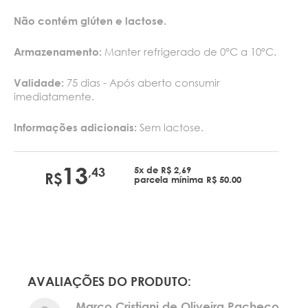
Não contém glúten e lactose.
Manter refrigerado de 0°C a 10ºC.
Armazenamento:
75 dias - Após aberto consumir
Validade:
imediatamente.
Sem lactose.
Informações adicionais:
13
5x de R$ 2,69
,43
R$
parcela mínima R$ 50.00
AVALIAÇÕES DO PRODUTO:
Marco Cristiani de Oliveira Pacheco