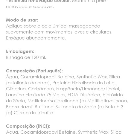
Mantém a pele
- Estimula renovação celular:
renovada e saudável.
Modo de usar:
Aplique sobre a pele úmida, massageando
suavemente com movimentos leves e circulares.
Enxágue abundantemente.
Embalagem:
Bisnaga de 120 ml.
Composição (Português):
Água, Cocamidopropil Betaína, Synthetic Wax, Sílica
(esfoliante de arroz), Proteína Hidrolisada do Leite,
Glicerina, Carbômero, Fragrância/Limoneno/Linalol,
Lanolina Etoxilada 75 Moles, EDTA Dissódico, Hidróxido
de Sódio, Metilcloroisotiazolinona (e) Metilisotiazolinona,
Benzotriazolil Butilfenol Sulfonato de Sódio (e) Buteth-3
(e) Citrato de Tributila.
Composição (INCI):
Aqua, Cocamidopropyl Betaine, Synthetic Wax, Silica