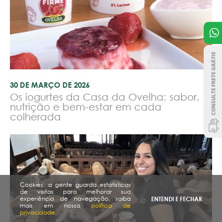
30 DE MARÇO DE 2026
Os iogurtes da Casa da Ovelha: sabor,
nutrição e bem-estar em cada
colherada
Cookies: a gente guarda estatísticas
de visitas para melhorar sua
experiência de navegação, saiba
ENTENDI E FECHAR
mais em nossa
política de
privacidade.