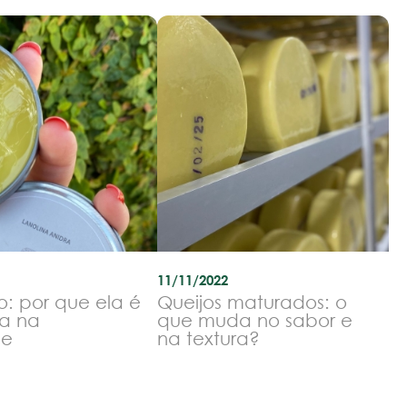
11/11/2022
o: por que ela é
Queijos maturados: o
a na
que muda no sabor e
le
na textura?