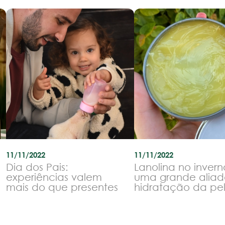
11/11/2022
11/11/2022
Dia dos Pais:
Lanolina no invern
experiências valem
uma grande aliad
mais do que presentes
hidratação da pe