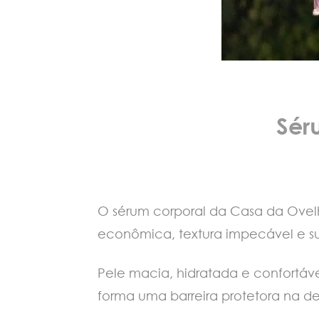
Sér
O sérum corporal da Casa da Ovelh
econômica, textura impecável e 
Pele macia, hidratada e confortáve
forma uma barreira protetora na 