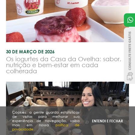
30 DE MARÇO DE 2026
Os iogurtes da Casa da Ovelha: sabor,
nutrição e bem-estar em cada
colherada
Cookies: a gente guarda estatísticas
de visitas para melhorar sua
experiência de navegação, saiba
ENTENDI E FECHAR
mais em nossa
política de
privacidade.