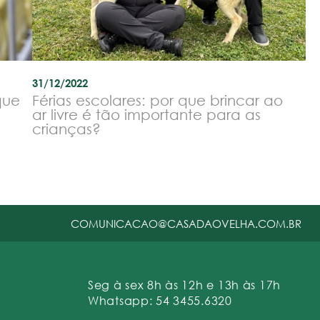
31/12/2022
que
Férias escolares: por que brincar ao
ar livre é tão importante para as
crianças?
COMUNICACAO@CASADAOVELHA.COM.BR
Seg à sex 8h às 12h e 13h às 17h
Whatsapp: 54 3455.6320