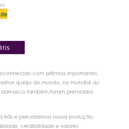
eu
a de
átis
 reconhecido com prêmios importantes.
º melhor queijo do mundo, no mundial do
o de damasco também foram premiados
a trás e percebemos nossa evolução.
idade, credibilidade e valores