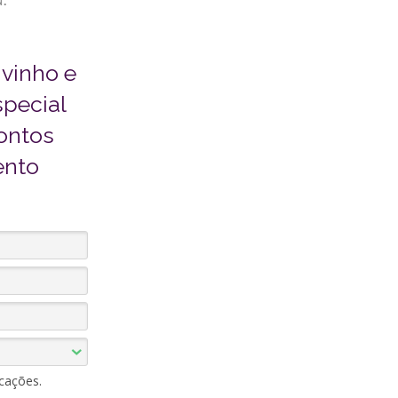
 vinho e
special
pontos
ento
cações.