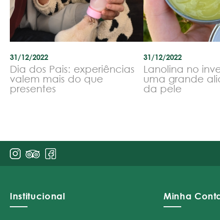
31/12/2022
31/12/2022
Dia dos Pais: experiências
Lanolina no inv
valem mais do que
uma grande ali
presentes
da pele
Institucional
Minha Cont