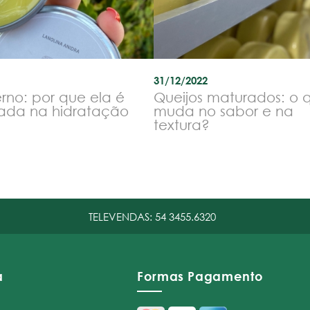
31/12/2022
erno: por que ela é
Queijos maturados: o 
ada na hidratação
muda no sabor e na
textura?
TELEVENDAS:
54 3455.6320
a
Formas Pagamento