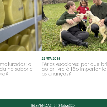
28/09/2016
 maturados: o
Férias escolares: por que br
da no sabor e
ao ar livre é tão important
ura?
as crianças?
TELEVENDAS:
54 3455.6320