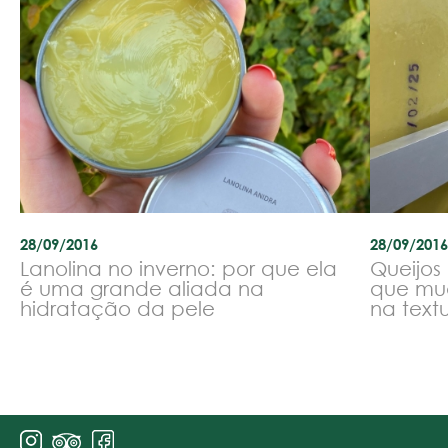
28/09/2016
28/09/2016
Lanolina no inverno: por que ela
Queijos
é uma grande aliada na
que mu
hidratação da pele
na text