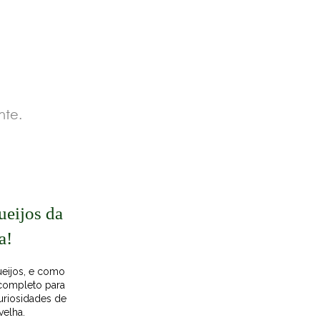
nte.
ueijos da
a!
eijos, e como
 completo para
uriosidades de
velha.