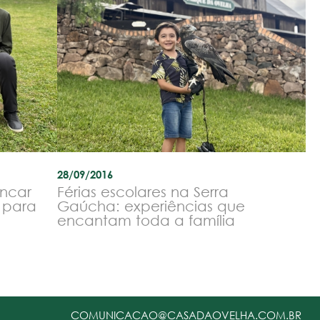
28/09/2016
incar
Férias escolares na Serra
e para
Gaúcha: experiências que
encantam toda a família
COMUNICACAO@CASADAOVELHA.COM.BR