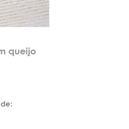
m queijo
 de: