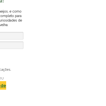
a!
eijos, e como
 completo para
uriosidades de
velha.
cações.
eu
a de