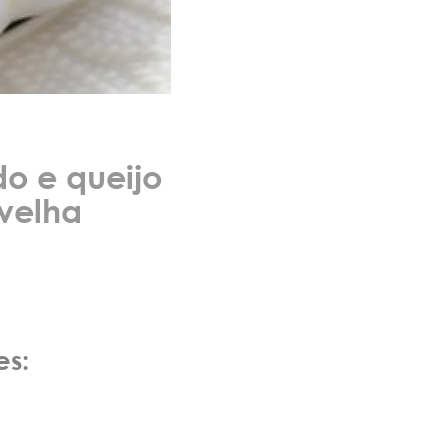
o e queijo
velha
es: