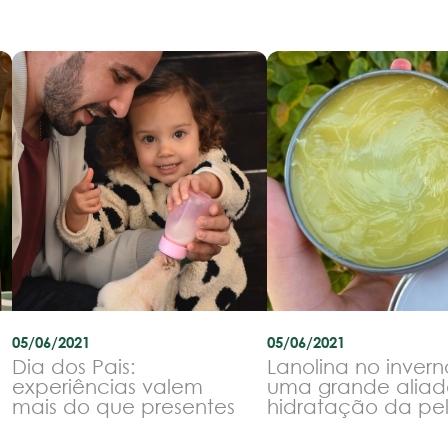
05/06/2021
05/06/2021
Dia dos Pais:
Lanolina no invern
experiências valem
uma grande aliad
mais do que presentes
hidratação da pe