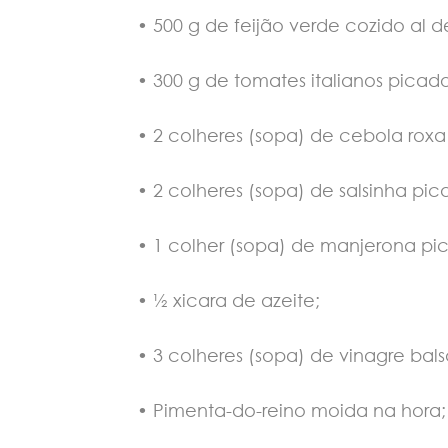
• 500 g de feijão verde cozido al d
• 300 g de tomates italianos pica
• 2 colheres (sopa) de cebola roxa
• 2 colheres (sopa) de salsinha pic
• 1 colher (sopa) de manjerona pi
• ½ xicara de azeite;
• 3 colheres (sopa) de vinagre bal
• Pimenta-do-reino moida na hora;