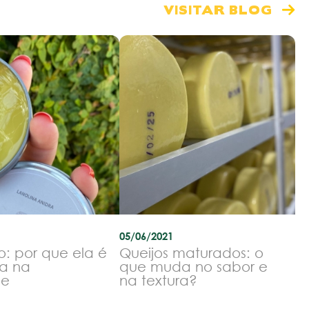
VISITAR BLOG
05/06/2021
o: por que ela é
Queijos maturados: o
a na
que muda no sabor e
le
na textura?