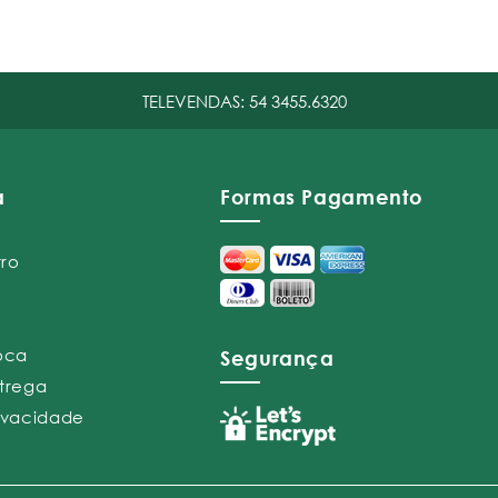
TELEVENDAS:
54 3455.6320
a
Formas Pagamento
tro
roca
Segurança
ntrega
rivacidade