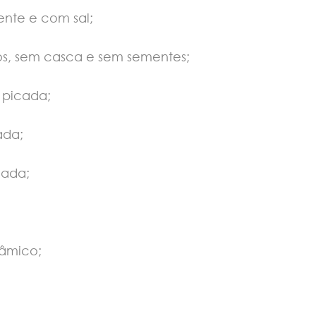
ente e com sal;
dos, sem casca e sem sementes;
 picada;
ada;
cada;
sâmico;