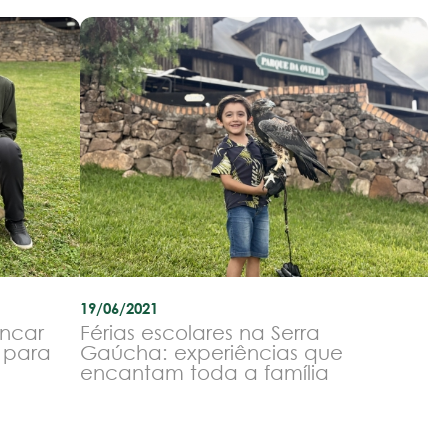
19/06/2021
incar
Férias escolares na Serra
e para
Gaúcha: experiências que
encantam toda a família