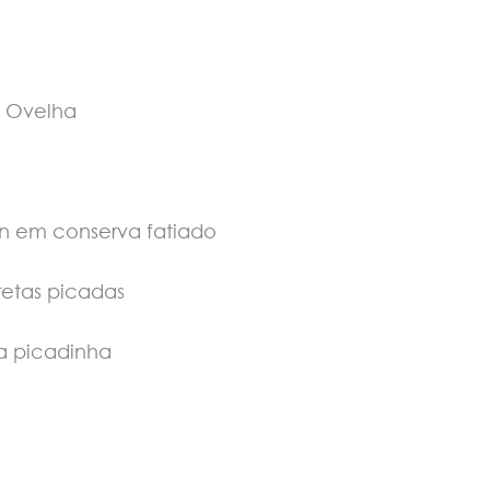
a Ovelha
n em conserva fatiado
retas picadas
ca picadinha