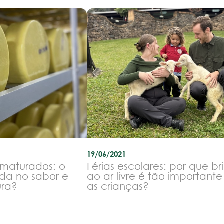
19/06/2021
 maturados: o
Férias escolares: por que br
da no sabor e
ao ar livre é tão important
ura?
as crianças?