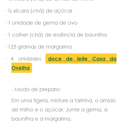
·
½ xícara (chá) de açúcar
·
1 unidade de gema de ovo
·
1 colher (chá) de essência de baunilha
·
125 gramas de margarina
·
4 unidades
doce de leite Casa da
Ovelha
- Modo de preparo:
Em uma tigela, misture a farinha, o amido
de milho e o açúcar. Junte a gema, a
baunilha e a margarina.