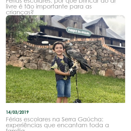
Férias escolares: por que brincar ao ar
livre é tão importante para as
crianças?
14/03/2019
Férias escolares na Serra Gaúcha:
experiências que encantam toda a
família