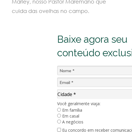
Marley, nosso Pastor Maremano que
cuida das ovelhas no campo.
Baixe agora seu
conteúdo exclus
Cidade*
Cidade *
Você geralmente viaja:
Em família
Em casal
A negócios
Eu concordo em receber comunicaç