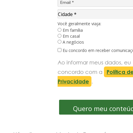
Cidade*
Cidade *
Você geralmente viaja:
Em família
Em casal
A negócios
Eu concordo em receber comunicaç
Ao informar meus dados, eu
concordo com a
Política d
Privacidade
.
Quero meu conteú