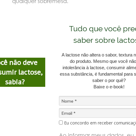
qualquer sobremesa.
Tudo que você pre
saber sobre lacto
A lactose não altera o sabor, textur
cê não deve
do produto. Mesmo que você não
intolerância à lactose, consumir ali
sumir lactose,
essa substância, é fundamental para 
sabia?
saber o por quê?
Baixe o e-book!
Eu concordo em receber comunicaç
Ao informar meus dados, eu