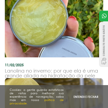
11/02/2025
Lanolina no inverno: por que ela é uma
grande aliada na hidratação da pele
Cookies: a gente guarda estatísticas
de visitas para melhorar sua
experiência de navegação, saiba
ENTENDI E FECHAR
mais em nossa
política de
privacidade.