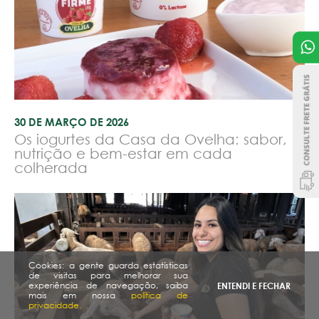
30 DE MARÇO DE 2026
Os iogurtes da Casa da Ovelha: sabor,
nutrição e bem-estar em cada
colherada
Cookies: a gente guarda estatísticas
de visitas para melhorar sua
experiência de navegação, saiba
ENTENDI E FECHAR
mais em nossa
política de
privacidade.