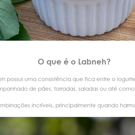
O que é o Labneh?
possui uma consistência que fica entre o iogurte
anhado de pães, torradas, saladas ou até como pa
mbinações incríveis, principalmente quando harmo