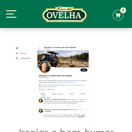
0
Ironias e bom-humor,