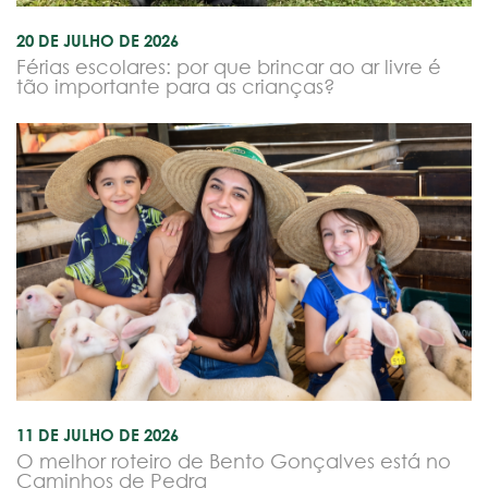
20 DE JULHO DE 2026
Férias escolares: por que brincar ao ar livre é
tão importante para as crianças?
11 DE JULHO DE 2026
O melhor roteiro de Bento Gonçalves está no
Caminhos de Pedra