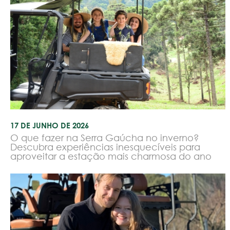
17 DE JUNHO DE 2026
O que fazer na Serra Gaúcha no inverno?
Descubra experiências inesquecíveis para
aproveitar a estação mais charmosa do ano