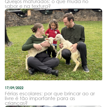
Queijos maturados: o que muda no
sabor e na textura?
17/09/2022
Férias escolares: por que brincar ao ar
livre é tão importante para as
crianças?