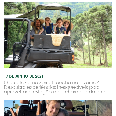
17 DE JUNHO DE 2026
O que fazer na Serra Gaúcha no inverno?
Descubra experiências inesquecíveis para
aproveitar a estação mais charmosa do ano