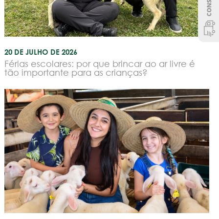
20 DE JULHO DE 2026
Férias escolares: por que brincar ao ar livre é
tão importante para as crianças?