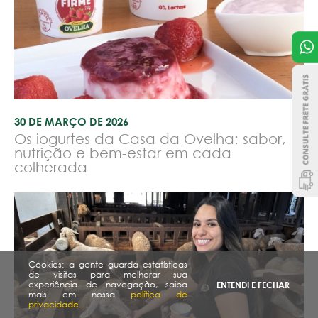
30 DE MARÇO DE 2026
Os iogurtes da Casa da Ovelha: sabor,
nutrição e bem-estar em cada
colherada
Cookies: a gente guarda estatísticas
de visitas para melhorar sua
experiência de navegação, saiba
ENTENDI E FECHAR
mais em nossa
política de
privacidade.