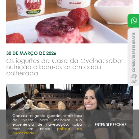
30 DE MARÇO DE 2026
Os iogurtes da Casa da Ovelha: sabor,
nutrição e bem-estar em cada
colherada
Cookies: a gente guarda estatísticas
de visitas para melhorar sua
experiência de navegação, saiba
ENTENDI E FECHAR
mais em nossa
política de
privacidade.