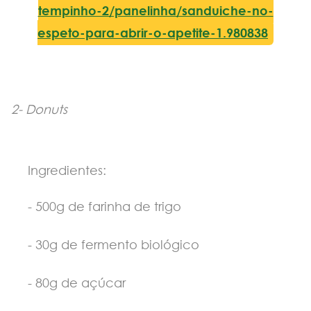
tempinho-2/panelinha/sanduiche-no-
espeto-para-abrir-o-apetite-1.980838
2-
Donuts
Ingredientes:
- 500g de farinha de trigo
- 30g de fermento biológico
- 80g de açúcar