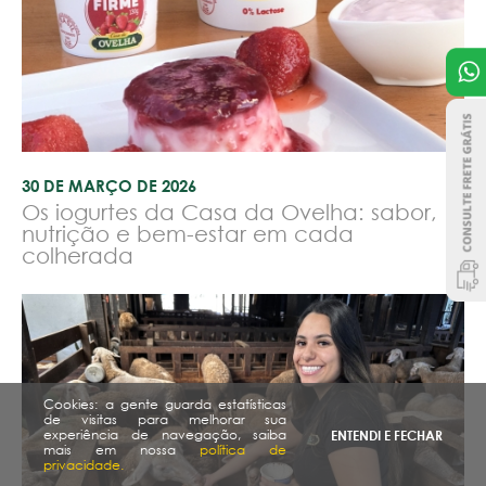
30 DE MARÇO DE 2026
Os iogurtes da Casa da Ovelha: sabor,
nutrição e bem-estar em cada
colherada
Cookies: a gente guarda estatísticas
de visitas para melhorar sua
experiência de navegação, saiba
ENTENDI E FECHAR
mais em nossa
política de
privacidade.