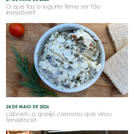
O que faz o iogurte firme ser tão
irresistível?
24 DE MAIO DE 2026
Labneh: o queijo cremoso que virou
tendência