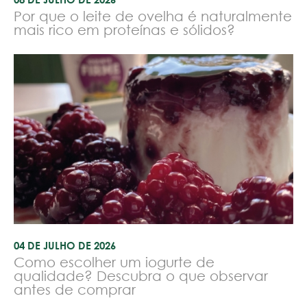
Por que o leite de ovelha é naturalmente
mais rico em proteínas e sólidos?
04 DE JULHO DE 2026
Como escolher um iogurte de
qualidade? Descubra o que observar
antes de comprar