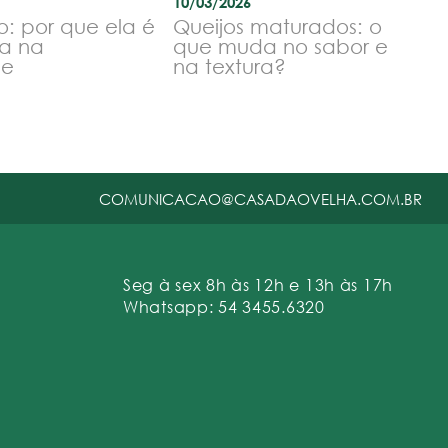
10/03/2026
o: por que ela é
Queijos maturados: o
a na
que muda no sabor e
le
na textura?
COMUNICACAO@CASADAOVELHA.COM.BR
Seg à sex 8h às 12h e 13h às 17h
Whatsapp: 54 3455.6320