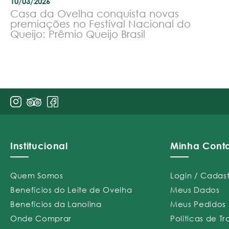
10/03/2026
Casa da Ovelha conquista novas
premiações no Festival Nacional do
Queijo: Prêmio Queijo Brasil
Institucional
Minha Cont
Quem Somos
Login / Cadas
Benefícios do Leite de Ovelha
Meus Dados
Benefícios da Lanolina
Meus Pedidos
Onde Comprar
Políticas de T