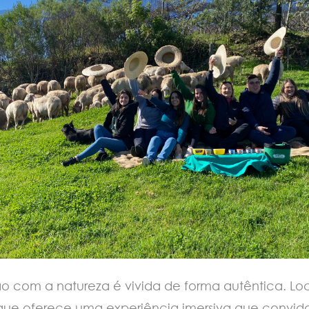
 com a natureza é vivida de forma autêntica. Loc
ue oferece uma experiência imersiva que convida o