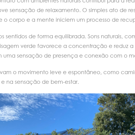
tato com ambientes naturais contribui para a redu
ve sensação de relaxamento. O simples ato de respi
que o corpo e a mente iniciem um processo de recu
os sentidos de forma equilibrada. Sons naturais, c
aisagem verde favorece a concentração e reduz a 
ovem uma sensação de presença e conexão com o 
tivam o movimento leve e espontâneo, como caminha
a e na sensação de bem-estar.