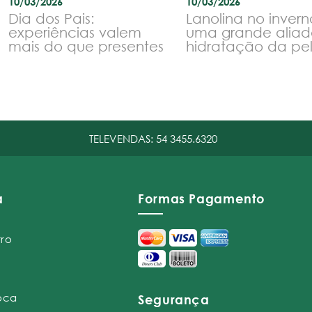
10/03/2026
10/03/2026
Dia dos Pais:
Lanolina no invern
experiências valem
uma grande aliad
mais do que presentes
hidratação da pe
TELEVENDAS:
54 3455.6320
a
Formas Pagamento
tro
roca
Segurança