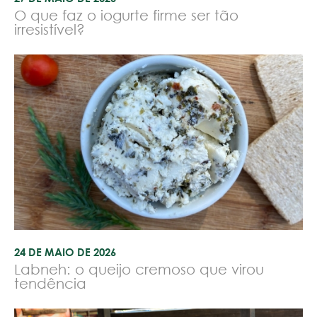
O que faz o iogurte firme ser tão
irresistível?
24 DE MAIO DE 2026
Labneh: o queijo cremoso que virou
tendência