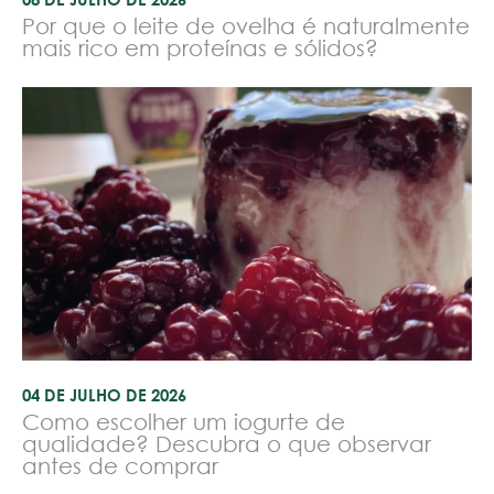
Por que o leite de ovelha é naturalmente
mais rico em proteínas e sólidos?
04 DE JULHO DE 2026
Como escolher um iogurte de
qualidade? Descubra o que observar
antes de comprar