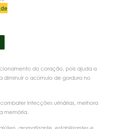
a de
ncionamento do coração, pois ajuda a
a a diminuir o acúmulo de gordura no
ombater infecções urinárias, melhora
r a memória.
lúten, aromatizante, estabilizantes e