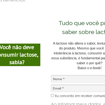
Tudo que você p
saber sobre lac
A lactose não altera o sabor, tex
Você não deve
do produto. Mesmo que você 
onsumir lactose,
intolerância à lactose, consumir
essa substância, é fundamental pa
sabia?
saber o por quê?
Baixe o e-book!
Eu concordo em receber comuni
Ao informar meus dados, 