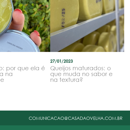
27/01/2023
o: por que ela é
Queijos maturados: o
a na
que muda no sabor e
le
na textura?
COMUNICACAO@CASADAOVELHA.COM.BR