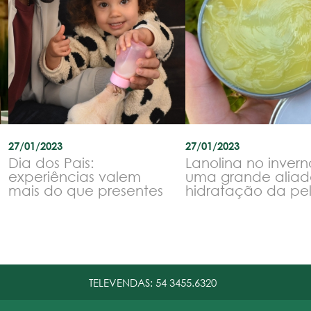
27/01/2023
27/01/2023
Dia dos Pais:
Lanolina no invern
experiências valem
uma grande aliad
mais do que presentes
hidratação da pe
TELEVENDAS:
54 3455.6320