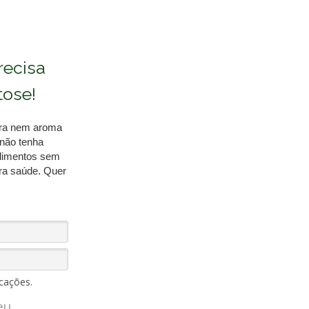
recisa
tose!
tura nem aroma
não tenha
 alimentos sem
ra saúde. Quer
cações.
eu