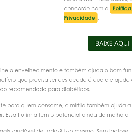
concordo com a
Polític
Privacidade
.
BAIXE AQUI
previne o envelhecimento e também ajuda o bom fu
benefício que precisa ser destacado é que ele ajud
endo recomendada para diabéticos.
e para quem consome, o mirtilo também ajuda a c
. Essa frutinha tem o potencial ainda de melhora
mais saudável de todos? Isso mesmo. Sem lactose, g