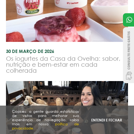
30 DE MARÇO DE 2026
Os iogurtes da Casa da Ovelha: sabor,
nutrição e bem-estar em cada
colherada
Cookies: a gente guarda estatísticas
de visitas para melhorar sua
experiência de navegação, saiba
ENTENDI E FECHAR
mais em nossa
política de
privacidade.