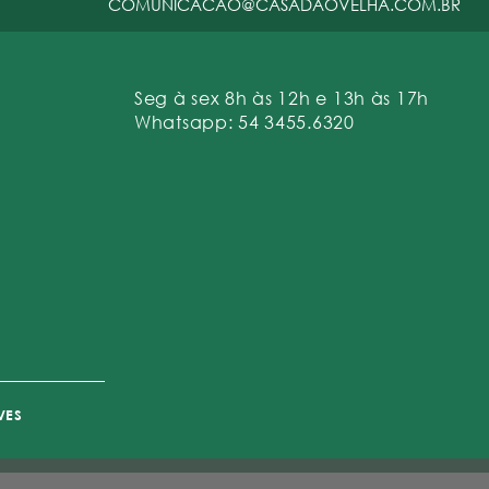
COMUNICACAO@CASADAOVELHA.COM.BR
Seg à sex 8h às 12h e 13h às 17h
Whatsapp: 54 3455.6320
VES