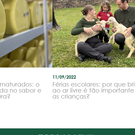
11/09/2022
 maturados: o
Férias escolares: por que br
da no sabor e
ao ar livre é tão important
ura?
as crianças?