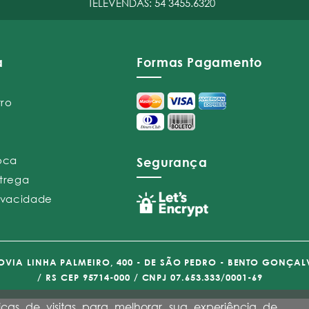
TELEVENDAS:
54 3455.6320
a
Formas Pagamento
tro
roca
Segurança
ntrega
rivacidade
VIA LINHA PALMEIRO, 400 - DE SÃO PEDRO - BENTO GONÇAL
/ RS CEP 95714-000 / CNPJ 07.653.333/0001-69
icas de visitas para melhorar sua experiência de