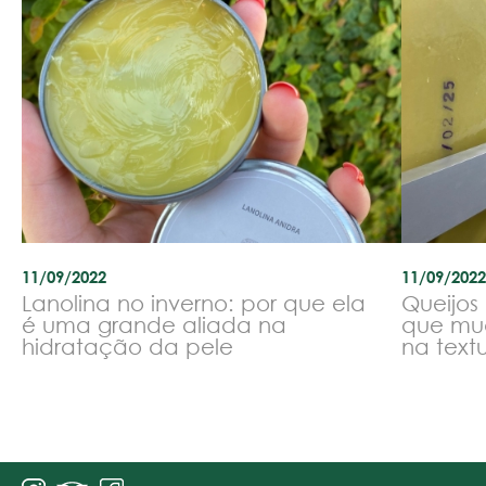
11/09/2022
11/09/2022
Lanolina no inverno: por que ela
Queijos
é uma grande aliada na
que mu
hidratação da pele
na text