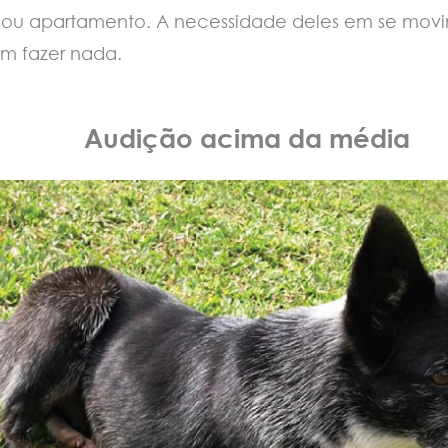
 ou apartamento. A necessidade deles em se movim
em fazer nada.
Audição acima da média