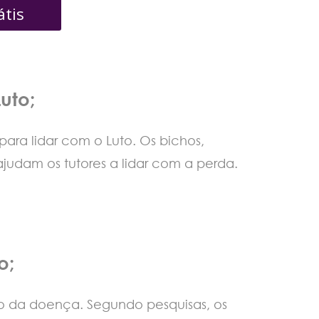
átis
Luto;
ara lidar com o Luto. Os bichos,
udam os tutores a lidar com a perda.
o;
o da doença. Segundo pesquisas, os