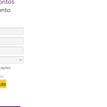
pontos
ento
cações.
eu
a de