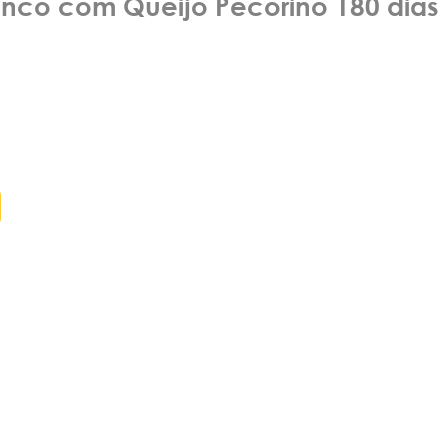
nco com Queijo Pecorino 180 dias
o