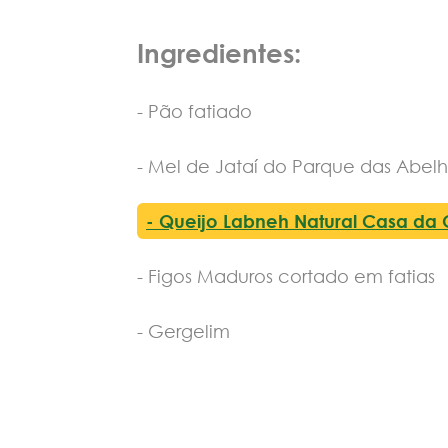
Ingredientes:
- Pão fatiado
- Mel de Jataí do Parque das Abel
- Queijo Labneh Natural Casa da
- Figos Maduros cortado em fatias
- Gergelim