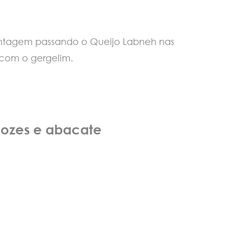
a montagem passando o Queijo Labneh nas
e com o gergelim.
nozes e abacate